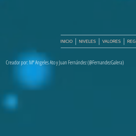
INICIO
NIVELES
VALORES
REG
Creador por: Mª Angeles Ato y Juan Fernández (@FernandezGalera)