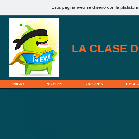
Esta página web se diseñó con la platafor
LA CLASE 
INICIO
NIVELES
VALORES
REGLA